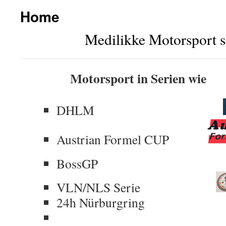
Home
springen
Medilikke Motorsport s
Motorsport in Serien wie
DHLM
Austrian Formel CUP
BossG
VLN/NLS Serie
24h Nürburgrin